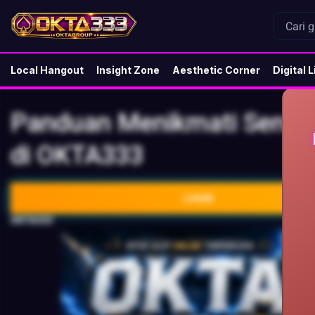
Local Hangout
Insight Zone
Aesthetic Corner
Digital L
Panduan Menikmati Sensas
di OKTA333
LOGIN
OKTA333