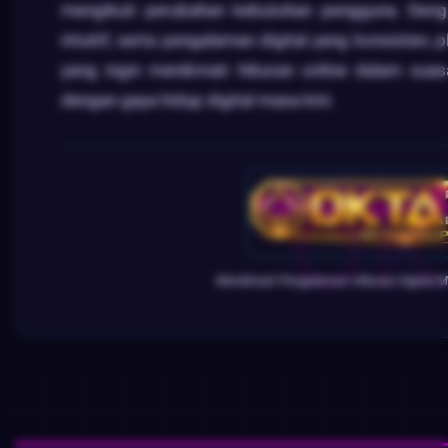
mengikuti perubahan kebutuhan pengguna. Denga
intuitif, serta pengalaman digital yang konsisten, 
yang ingin menikmati hiburan online dalam suas
dengan gaya hidup digital masa kini.
Menikmati Pengalaman Hiburan Digital