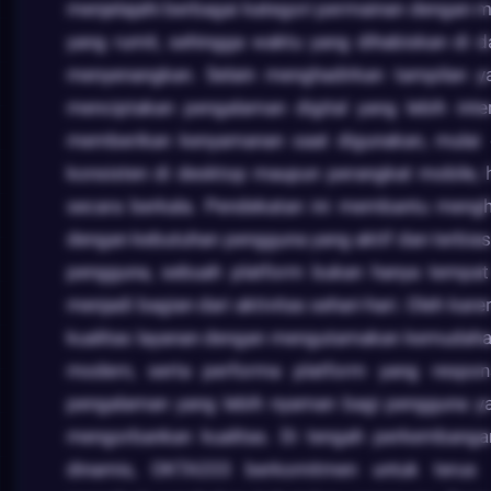
menjelajahi berbagai kategori permainan dengan 
yang rumit, sehingga waktu yang dihabiskan di da
menyenangkan. Selain menghadirkan tampilan 
menciptakan pengalaman digital yang lebih inte
memberikan kenyamanan saat digunakan, mulai d
konsisten di desktop maupun perangkat mobile, 
secara berkala. Pendekatan ini membantu mengh
dengan kebutuhan pengguna yang aktif dan terbiasa
pengguna, sebuah platform bukan hanya tempat 
menjadi bagian dari aktivitas sehari-hari. Oleh k
kualitas layanan dengan mengutamakan kemudaha
modern, serta performa platform yang respon
pengalaman yang lebih nyaman bagi pengguna ya
mengorbankan kualitas. Di tengah perkembangan
dinamis, OKTA333 berkomitmen untuk terus