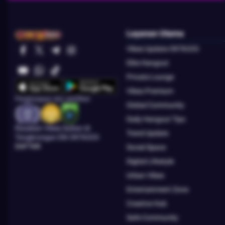
Layanan Utama
Vibes Update OKTA333
Elite Hangout
Private Lounge
Vibes Premium
Penghargaan dan sertifikat:
Global Community
Daily Hangout Tips
Rasakan Vibes Sultan di
Trend Update
Tongkrongan Elit OKTA333
DAFTAR
Social Space
Digital Lifestyle
Urban Vibes
Entertainment Zone
Creative Hub
Safe Community